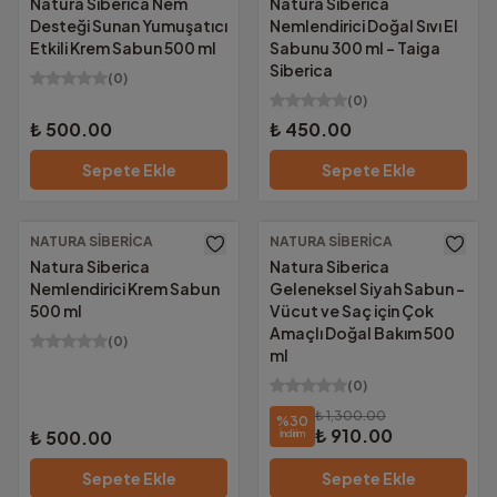
Natura Siberica Nem
Natura Siberica
Desteği Sunan Yumuşatıcı
Nemlendirici Doğal Sıvı El
Etkili Krem Sabun 500 ml
Sabunu 300 ml - Taiga
Siberica
(
0
)
(
0
)
₺ 500.00
₺ 450.00
Sepete Ekle
Sepete Ekle
NATURA SIBERICA
NATURA SIBERICA
Ücretsiz Kargo
Natura Siberica
Natura Siberica
Nemlendirici Krem Sabun
Geleneksel Siyah Sabun –
500 ml
Vücut ve Saç için Çok
Amaçlı Doğal Bakım 500
(
0
)
ml
(
0
)
₺ 1,300.00
%
30
₺ 910.00
₺ 500.00
İndirim
Sepete Ekle
Sepete Ekle