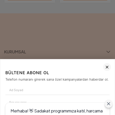
KURUMSAL
KATEGORİLER
BÜLTENE ABONE OL
ÖNE ÇIKAN MARKALAR
Telefon numaranı girerek sana özel kampanyalardan haberdar ol.
İLETİŞİM
0850 420 04 80
Merhaba! 👋 Sadakat programımıza katıl, harcama
Tanıtım, pazarlama, reklam ve benzeri amaçlarla tarafıma ticari elektronik ileti