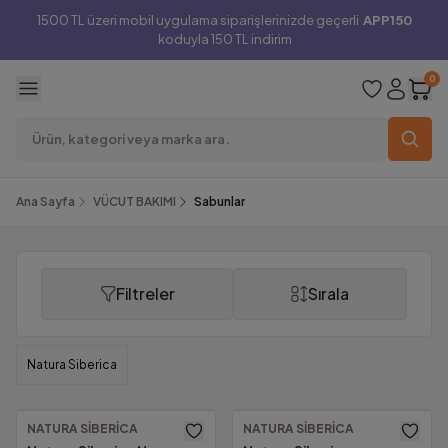
1500 TL üzeri mobil uygulama siparişlerinizde geçerli
APP150
koduyla 150 TL indirim
0
Ana Sayfa
VÜCUT BAKIMI
Sabunlar
Filtreler
Sırala
Sabunlar
Natura Siberica
NATURA SIBERICA
NATURA SIBERICA